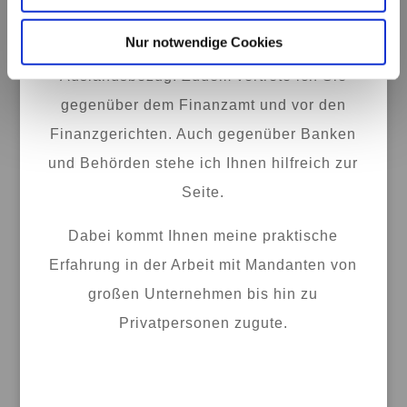
auch in der Gestaltung komplexer
Nur notwendige Cookies
steuerlicher Sachverhalte – auch mit
Auslandsbezug. Zudem vertrete ich Sie
gegenüber dem Finanzamt und vor den
Finanzgerichten. Auch gegenüber Banken
und Behörden stehe ich Ihnen hilfreich zur
Seite.
Dabei kommt Ihnen meine praktische
Erfahrung in der Arbeit mit Mandanten von
großen Unternehmen bis hin zu
Privatpersonen zugute.