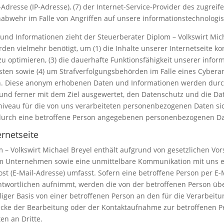
ll-Adresse (IP-Adresse), (7) der Internet-Service-Provider des zugre
abwehr im Falle von Angriffen auf unsere informationstechnologi
und Informationen zieht der Steuerberater Diplom – Volkswirt Mich
en vielmehr benötigt, um (1) die Inhalte unserer Internetseite korr
zu optimieren, (3) die dauerhafte Funktionsfähigkeit unserer inf
sten sowie (4) um Strafverfolgungsbehörden im Falle eines Cyberan
n. Diese anonym erhobenen Daten und Informationen werden durch
ch und ferner mit dem Ziel ausgewertet, den Datenschutz und die 
zniveau für die von uns verarbeiteten personenbezogenen Daten s
n durch eine betroffene Person angegebenen personenbezogenen Da
ernetseite
m – Volkswirt Michael Breyel enthält aufgrund von gesetzlichen Vor
m Unternehmen sowie eine unmittelbare Kommunikation mit uns er
st (E-Mail-Adresse) umfasst. Sofern eine betroffene Person per E-
antwortlichen aufnimmt, werden die von der betroffenen Person ü
lliger Basis von einer betroffenen Person an den für die Verarbeit
e der Bearbeitung oder der Kontaktaufnahme zur betroffenen Pers
n an Dritte.