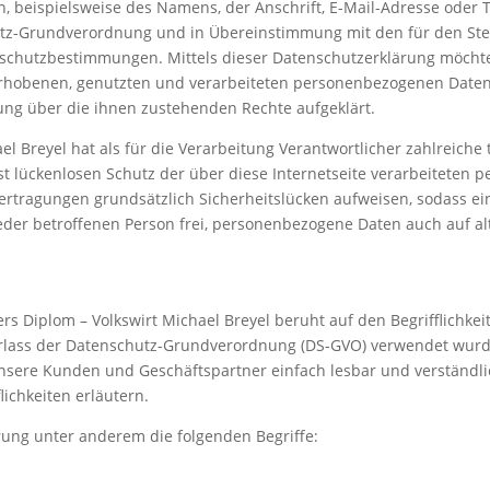
, beispielsweise des Namens, der Anschrift, E-Mail-Adresse oder 
hutz-Grundverordnung und in Übereinstimmung mit den für den Ste
nschutzbestimmungen. Mittels dieser Datenschutzerklärung möchte
rhobenen, genutzten und verarbeiteten personenbezogenen Daten 
ung über die ihnen zustehenden Rechte aufgeklärt.
el Breyel hat als für die Verarbeitung Verantwortlicher zahlreiche
lückenlosen Schutz der über diese Internetseite verarbeiteten p
tragungen grundsätzlich Sicherheitslücken aufweisen, sodass ein
der betroffenen Person frei, personenbezogene Daten auch auf al
s Diplom – Volkswirt Michael Breyel beruht auf den Begrifflichke
rlass der Datenschutz-Grundverordnung (DS-GVO) verwendet wurd
 unsere Kunden und Geschäftspartner einfach lesbar und verständli
ichkeiten erläutern.
ung unter anderem die folgenden Begriffe: