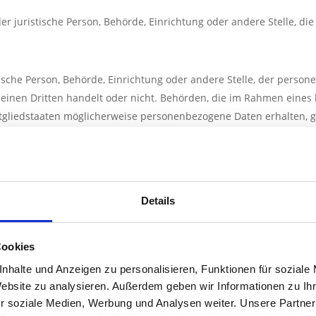
oder juristische Person, Behörde, Einrichtung oder andere Stelle, 
tische Person, Behörde, Einrichtung oder andere Stelle, der pers
m einen Dritten handelt oder nicht. Behörden, die im Rahmen ein
gliedstaaten möglicherweise personenbezogene Daten erhalten, ge
sche Person, Behörde, Einrichtung oder andere Stelle außer der bet
ie unter der unmittelbaren Verantwortung des Verantwortlichen od
iten.
Details
n Person freiwillig für den bestimmten Fall in informierter Weise
Cookies
g oder einer sonstigen eindeutigen bestätigenden Handlung, mit d
 sie betreffenden personenbezogenen Daten einverstanden ist.
nhalte und Anzeigen zu personalisieren, Funktionen für soziale
Website zu analysieren. Außerdem geben wir Informationen zu I
 Verarbeitung Verantwortlichen
r soziale Medien, Werbung und Analysen weiter. Unsere Partner
z-Grundverordnung, sonstiger in den Mitgliedstaaten der Europäi