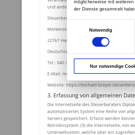
möglicherweise mit weiteren
und anderer Bestimmungen mit datenschutz
der Dienste gesammelt habe
Steuerberater Diplom – Volkswirt Michael B
Einwilligungsauswahl
Mörkenstraße 5
Notwendig
22767 Hamburg
Deutschland
Tel.: 040 39902170
Nur notwendige Cook
E-Mail: michaelbreyel@michael-breyel-ste
Website: https://michael-breyel-steuerbera
3. Erfassung von allgemeinen Dat
Die Internetseite des Steuerberaters Diplo
automatisiertes System eine Reihe von all
Servers gespeichert. Erfasst werden könn
Betriebssystem, (3) die Internetseite, von 
Unterwebseiten, welche über ein zugreifend