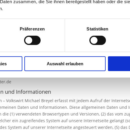
 Daten zusammen, die Sie ihnen bereitgestellt haben oder die s
rechtlichem Charakter ist der:
n.
reyel
Präferenzen
Statistiken
ies
Auswahl erlauben
uerberater.de
ter.de
en und Informationen
m – Volkswirt Michael Breyel erfasst mit jedem Aufruf der Internets
gemeinen Daten und Informationen. Diese allgemeinen Daten und I
en die (1) verwendeten Browsertypen und Versionen, (2) das vom z
welcher ein zugreifendes System auf unsere Internetseite gelangt (so
es System auf unserer Internetseite angesteuert werden, (5) das 