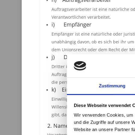
Auftragsverarbeiter ist eine natürliche 
Verantwortlichen verarbeitet.
i) Empfänger
Empfänger ist eine natürliche oder juris
unabhängig davon, ob es sich bei ihr u
dem Unionsrecht oder dem Recht der Mit
j) Dritter
Dritter ist eine natürliche oder juristi
Auftragsverarbeiter und den Personen, d
die personenbezogenen Daten zu verarbe
Zustimmung
k) Einwilligung
Einwilligung ist jede von der betroffene
Diese Webseite verwendet 
Willensbekundung in Form einer Erklärun
gibt, dass sie mit der Verarbeitung der
Wir verwenden Cookies, um I
und die Zugriffe auf unsere 
2. Name und Anschrift des für die
Website an unsere Partner fü
Verantwortlicher im Sinne der Datenschut