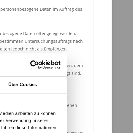
die personenbezogene Daten im Auftrag des
onenbezogene Daten offengelegt werden,
es bestimmten Untersuchungsauftrags nach
lten jedoch nicht als Empfänger.
roffenen Person, dem Verantwortlichen, dem
er des Auftragsverarbeiters befugt sind,
Über Cookies
 und unmissverständlich abgegebene
er die betroffene Person zu verstehen
 Medien anbieten zu können
hrer Verwendung unserer
 führen diese Informationen
schen Union geltenden Datenschutzgesetze