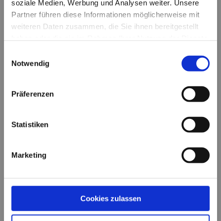
soziale Medien, Werbung und Analysen weiter. Unsere
Partner führen diese Informationen möglicherweise mit
Jetzt E-Mail senden
weiteren Daten zusammen, die Sie ihnen bereitgestellt
haben oder die sie im Rahmen Ihrer Nutzung der Dienste
gesammelt haben.
Einwilligungsauswahl
Notwendig
Präferenzen
ANSCHRIFT

Statistiken
Mörkenstraße 5
22767 Hamburg
Marketing
KONTAKTIEREN SIE UNS

Telefon: 040 / 39 90 21 70
Cookies zulassen
michaelbreyel@michael-breyel-
steuerberater.de