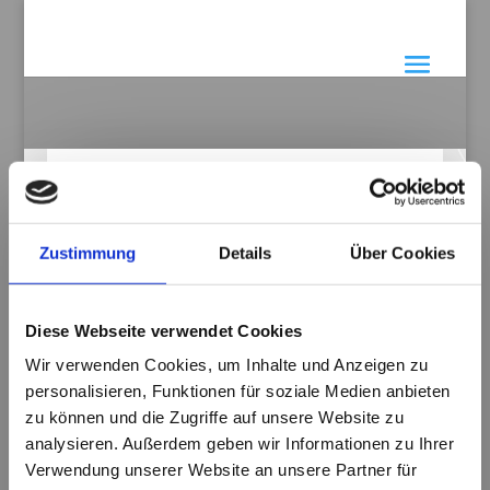
KONTAKT
Zustimmung
Details
Über Cookies
Sie haben ein Anliegen?
Diese Webseite verwendet Cookies
Wir verwenden Cookies, um Inhalte und Anzeigen zu
Senden Sie mir bitte eine E-Mail
personalisieren, Funktionen für soziale Medien anbieten
(Bevorzugt)
zu können und die Zugriffe auf unsere Website zu
michaelbreyel@michael-breyel-
analysieren. Außerdem geben wir Informationen zu Ihrer
steuerberater.de
Verwendung unserer Website an unsere Partner für